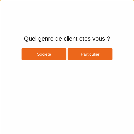
Quel genre de client etes vous ?
Société
Particulier
Produits
Espace Client
Réseau
Réseau
Concentrateurs USB
Afficher les filtres
Eaton
Tripp Lite 4-Port USB 2.0 Compact Mobile Hi-Speed Ultra-Mini Hub w/ Cable
Concentrateur (hub) - 4 x USB 2.0 - de bureau
4,09€
MCL
Samar USB2-MX104/N