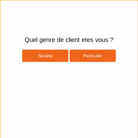
Quel genre de client etes vous ?
Société
Particulier
Produits
Espace Client
Ordinateurs
Ordinateurs
PC de Bureau
iiyama